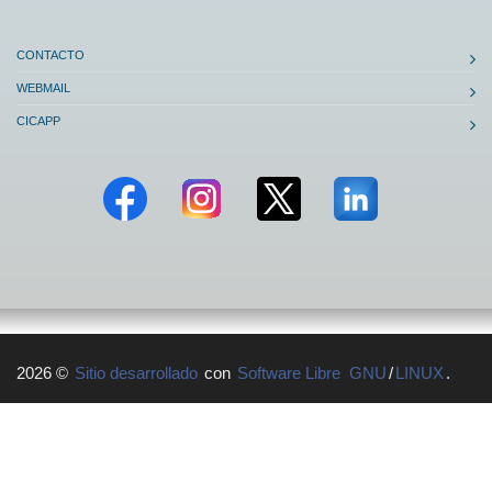
CONTACTO
WEBMAIL
CICAPP
2026 ©
Sitio desarrollado
con
Software Libre
GNU
/
LINUX
.